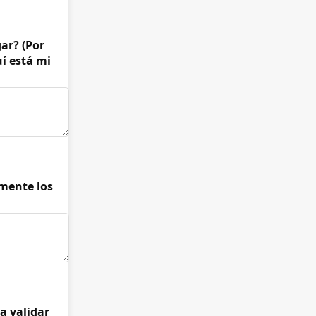
ar? (Por
uí está mi
amente los
a validar