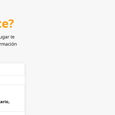
ce?
ugar te
ormación
ario,