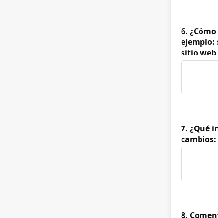
6. ¿Cómo 
ejemplo: 
sitio web 
7. ¿Qué i
cambios: 
8. Coment